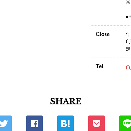
※
■
Close
年
6
定
Tel
0
SHARE