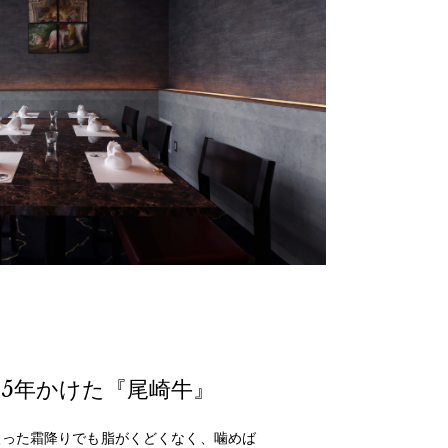
5年かけた『尾崎牛』
入った霜降りでも脂がくどくなく、噛めば