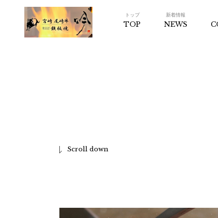
トップ
新着情報
TOP
NEWS
C
【公式】鉄板焼 吟 ヒ
ルトンプラザウェスト
店
Scroll down