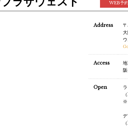
ンプラザウェスト
WEB予
Address
〒
大
ウ
G
Access
地
阪
Open
ラ
（
※
デ
（